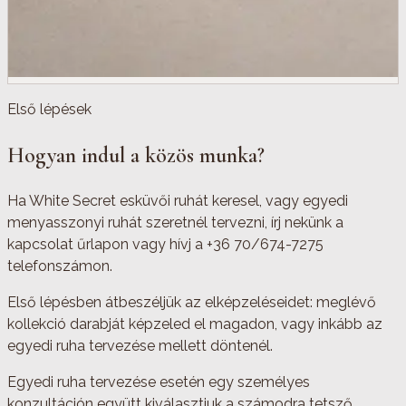
Első lépések
Hogyan indul a közös munka?
Ha White Secret esküvői ruhát keresel, vagy egyedi
menyasszonyi ruhát szeretnél tervezni, írj nekünk a
kapcsolat űrlapon vagy hívj a +36 70/674-7275
telefonszámon.
Első lépésben átbeszéljük az elképzeléseidet: meglévő
kollekció darabját képzeled el magadon, vagy inkább az
egyedi ruha tervezése mellett döntenél.
Egyedi ruha tervezése esetén egy személyes
konzultáción együtt kiválasztjuk a számodra tetsző