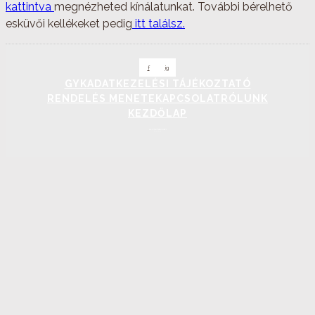
kattintva
megnézheted kínálatunkat. További bérelhető
esküvői kellékeket pedig
itt találsz.
f
ig
GYK
ADATKEZELÉSI TÁJÉKOZTATÓ
RENDELÉS MENETE
KAPCSOLAT
RÓLUNK
KEZDŐLAP